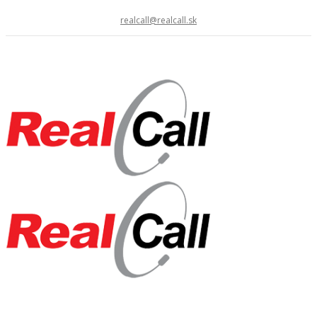
realcall@realcall.sk