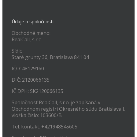
Údaje o spoločnosti
Obchodné meno:
RealCall, s.r.o.
Sídlo:
Staré grunty 36, Bratislava 841 04
IČO: 48129160
DIČ: 2120066135
IČ DPH: SK2120066135
Spoločnosť RealCall, s.r.o. je zapísaná v
Obchodnom registri Okresného súdu Bratislava I,
vložka číslo: 103600/B
Tel. kontakt: +421948545605